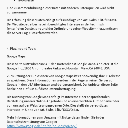
IP-Adresse
Eine Zusammenführung dieser Daten mit anderen Datenquellen wird nicht
vorgenommen.
Die Erfassung dieser Daten erfolgt auf Grundlage von Art. 6 Abs. 1 lit. f DSGVO.
Der Websitebetreiber hat ein berechtigtes Interesse an der technisch
fehlerfreien Darstellung und der Optimierung seiner Website – hierzu müssen
die Server-Log-Files erfasst werden.
4. Plugins und Tools
Google Maps
Diese Seite nutzt über eine API den Kartendienst Google Maps. Anbieter ist die
Google Inc., 1600 Amphitheatre Parkway, Mountain View, CA 94043, USA.
Zur Nutzung der Funktionen von Google Maps ist es notwendig, Ihre IP Adresse
zu speichern. Diese Informationen werden in der Regel an einen Server von
Google in den USA übertragen und dort gespeichert. Der Anbieter dieser Seite
hat keinen Einfluss auf diese Datenübertragung.
Die Nutzung von Google Maps erfolgt im Interesse einer ansprechenden
Darstellung unserer Online-Angebote und an einer leichten Auffindbarkeit der
von uns auf der Website angegebenen Orte. Dies stellt ein berechtigtes
Interesse im Sinne von Art. 6 Abs. 1 lit. f DSGVO dar.
Mehr Informationen zum Umgang mit Nutzerdaten finden Sie in der
Datenschutzerklärung von Google:
https://www.google.de/intl/de/policies/privacy/
.