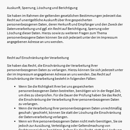
Auskunft, Sperrung, Löschung und Berichtigung
Sie haben im Rahmen der geltenden gesetzlichen Bestimmungen jederzeit das
Recht auf unentgeltliche Auskunft über Ihre gespeicherten
personenbezogenen Daten, deren Herkunft und Empfänger und den Zweck der
Datenverarbeitung und ggf. ein Recht auf Berichtigung, Sperrung oder
Löschung dieser Daten. Hierzu sowie zu weiteren Fragen zum Thema
personenbezogene Daten können Sie sich jederzeit unter der im Impressum
angegebenen Adresse an uns wenden.
Recht auf Einschränkung der Verarbeitung
Sie haben das Recht, die Einschränkung der Verarbeitung Ihrer
personenbezogenen Daten zu verlangen. Hierzu können Sie sich jederzeit unter
der im Impressum angegebenen Adresse an uns wenden. Das Recht auf
Einschränkung der Verarbeitung besteht in folgenden Fällen:
Wenn Sie die Richtigkeit Ihrer bei uns gespeicherten
personenbezogenen Daten bestreiten, benötigen wir in der Regel Zeit,
um dies zu überprüfen. Für die Dauer der Prüfung haben Sie das Recht,
die Einschränkung der Verarbeitung Ihrer personenbezogenen Daten
zu verlangen.
Wenn die Verarbeitung Ihrer personenbezogenen Daten unrechtmäßig
geschah / geschieht, können Sie statt der Löschung die Einschränkung
der Datenverarbeitung verlangen.
Wenn wir Ihre personenbezogenen Daten nicht mehr benötigen, Sie sie
jedoch zur Ausübung, Verteidigung oder Geltendmachung von
Rechtsansprüchen benötigen, haben Sie das Recht, statt der Löschung