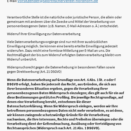
vorsitzender@sportfischerverein-nordhorn.de
E-Mail:
Verantwortliche Stelle ist die natürliche oder juristische Person, die allein oder
gemeinsam mit anderen über die Zwecke und Mittel der Verarbeitung von
personenbezogenen Daten (z.B. Namen, E-Mail-Adressen o. Ä.) entscheidet.
Widerruf Ihrer Einwilligung zur Datenverarbeitung
Viele Datenverarbeitungsvorgänge sind nur mit Ihrer ausdrücklichen
Einwilligung möglich. Sie können eine bereits erteilte Einwilligung jederzeit
widerrufen. Dazu reicht eine formlose Mitteilung per E-Mail an uns. Die
Rechtmäßigkeit der bis zum Widerruf erfolgten Datenverarbeitung bleibt vom
Widerruf unberührt.
Widerspruchsrecht gegen die Datenerhebung in besonderen Fällen sowie
gegen Direktwerbung (Art. 21 DSGVO)
Wenn die Datenverarbeitung auf Grundlage von Art. 6 Abs. 1 lit. e oder f
DSGVO erfolgt, haben Sie jederzeit das Recht, aus Gründen, die sich aus
Ihrer besonderen Situation ergeben, gegen die Verarbeitung Ihrer
personenbezogenen Daten Widerspruch einzulegen; dies gilt auch für ein auf
diese Bestimmungen gestütztes Profiling. Die jeweilige Rechtsgrundlage, auf
denen eine Verarbeitung beruht, entnehmen Sie dieser
Datenschutzerklärung. Wenn Sie Widerspruch einlegen, werden wir Ihre
betroffenen personenbezogenen Daten nicht mehr verarbeiten, es sei denn,
wir können zwingende schutzwürdige Gründe für die Verarbeitung
nachweisen, die Ihre Interessen, Rechte und Freiheiten überwiegen oder die
Verarbeitung dient der Geltendmachung, Ausübung oder Verteidigung von
Rechtsansprüchen (Widerspruch nach Art. 21 Abs. 1 DSGVO).