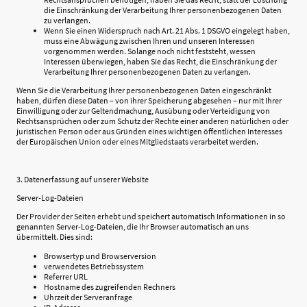
die Einschränkung der Verarbeitung Ihrer personenbezogenen Daten
zu verlangen.
Wenn Sie einen Widerspruch nach Art. 21 Abs. 1 DSGVO eingelegt haben,
muss eine Abwägung zwischen Ihren und unseren Interessen
vorgenommen werden. Solange noch nicht feststeht, wessen
Interessen überwiegen, haben Sie das Recht, die Einschränkung der
Verarbeitung Ihrer personenbezogenen Daten zu verlangen.
Wenn Sie die Verarbeitung Ihrer personenbezogenen Daten eingeschränkt
haben, dürfen diese Daten – von ihrer Speicherung abgesehen – nur mit Ihrer
Einwilligung oder zur Geltendmachung, Ausübung oder Verteidigung von
Rechtsansprüchen oder zum Schutz der Rechte einer anderen natürlichen oder
juristischen Person oder aus Gründen eines wichtigen öffentlichen Interesses
der Europäischen Union oder eines Mitgliedstaats verarbeitet werden.
3. Datenerfassung auf unserer Website
Server-Log-Dateien
Der Provider der Seiten erhebt und speichert automatisch Informationen in so
genannten Server-Log-Dateien, die Ihr Browser automatisch an uns
übermittelt. Dies sind:
Browsertyp und Browserversion
verwendetes Betriebssystem
Referrer URL
Hostname des zugreifenden Rechners
Uhrzeit der Serveranfrage