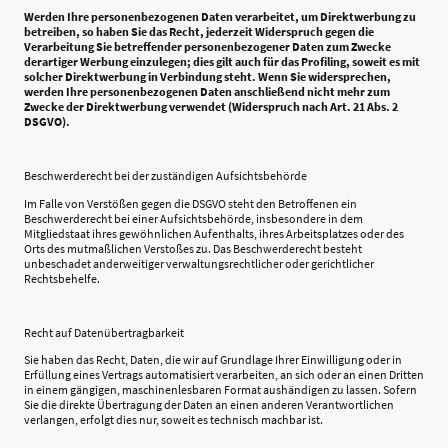
Werden Ihre personenbezogenen Daten verarbeitet, um Direktwerbung zu
betreiben, so haben Sie das Recht, jederzeit Widerspruch gegen die
Verarbeitung Sie betreffender personenbezogener Daten zum Zwecke
derartiger Werbung einzulegen; dies gilt auch für das Profiling, soweit es mit
solcher Direktwerbung in Verbindung steht. Wenn Sie widersprechen,
werden Ihre personenbezogenen Daten anschließend nicht mehr zum
Zwecke der Direktwerbung verwendet (Widerspruch nach Art. 21 Abs. 2
DSGVO).
Beschwerderecht bei der zuständigen Aufsichtsbehörde
Im Falle von Verstößen gegen die DSGVO steht den Betroffenen ein
Beschwerderecht bei einer Aufsichtsbehörde, insbesondere in dem
Mitgliedstaat ihres gewöhnlichen Aufenthalts, ihres Arbeitsplatzes oder des
Orts des mutmaßlichen Verstoßes zu. Das Beschwerderecht besteht
unbeschadet anderweitiger verwaltungsrechtlicher oder gerichtlicher
Rechtsbehelfe.
Recht auf Datenübertragbarkeit
Sie haben das Recht, Daten, die wir auf Grundlage Ihrer Einwilligung oder in
Erfüllung eines Vertrags automatisiert verarbeiten, an sich oder an einen Dritten
in einem gängigen, maschinenlesbaren Format aushändigen zu lassen. Sofern
Sie die direkte Übertragung der Daten an einen anderen Verantwortlichen
verlangen, erfolgt dies nur, soweit es technisch machbar ist.